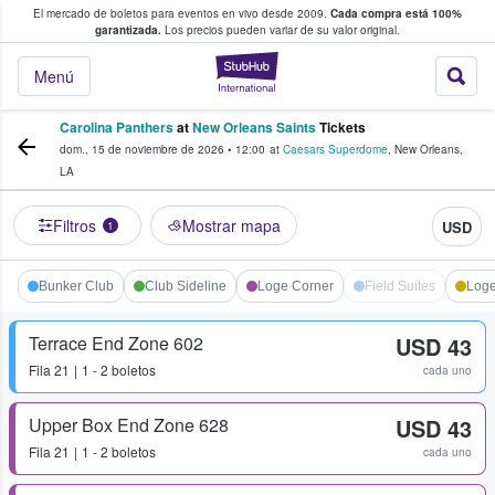
El mercado de boletos para eventos en vivo desde 2009.
Cada compra está 100%
 los fans compran y venden boletos
garantizada.
Los precios pueden variar de su valor original.
StubHub: donde l
Menú
Carolina Panthers
at
New Orleans Saints
Tickets
dom., 15 de noviembre de 2026
•
12:00
at
Caesars Superdome
,
New Orleans
,
LA
Filtros
Mostrar mapa
USD
1
Bunker Club
Club Sideline
Loge Corner
Field Suites
Loge
Terrace End Zone 602
USD 43
Fila
21
1 - 2 boletos
cada uno
Upper Box End Zone 628
USD 43
Fila
21
1 - 2 boletos
cada uno