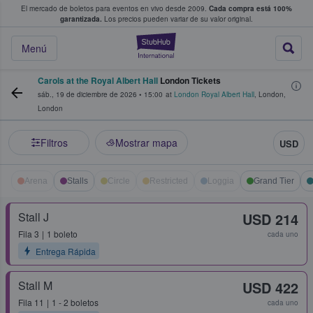
El mercado de boletos para eventos en vivo desde 2009.
Cada compra está 100%
 los fans compran y venden boletos
garantizada.
Los precios pueden variar de su valor original.
StubHub: donde l
Menú
Carols at the Royal Albert Hall
London Tickets
sáb., 19 de diciembre de 2026
•
15:00
at
London Royal Albert Hall
,
London
,
London
Filtros
Mostrar mapa
USD
Arena
Stalls
Circle
Restricted
Loggia
Grand Tier
Stall J
USD 214
Fila
3
1 boleto
cada uno
Entrega Rápida
Stall M
USD 422
Fila
11
1 - 2 boletos
cada uno