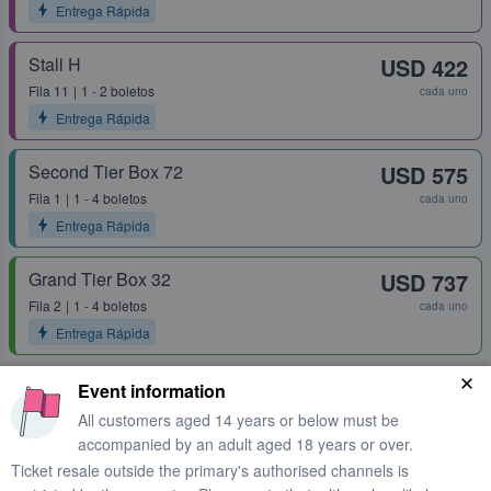
Entrega Rápida
Stall H
USD 422
Fila
11
1 - 2 boletos
cada uno
Entrega Rápida
Second Tier Box 72
USD 575
Fila
1
1 - 4 boletos
cada uno
Entrega Rápida
Grand Tier Box 32
USD 737
Fila
2
1 - 4 boletos
cada uno
Entrega Rápida
Event information
All customers aged 14 years or below must be
accompanied by an adult aged 18 years or over.
Ticket resale outside the primary's authorised channels is