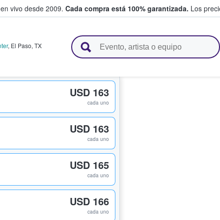
 en vivo desde 2009.
Cada compra está 100% garantizada.
Los precio
n y venden boletos
ter
,
El Paso
,
TX
USD 163
cada uno
USD 163
cada uno
USD 165
cada uno
USD 166
cada uno