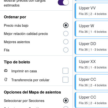
Mostrar precios con cargos
estimados
Upper VV
Fila
35
2 - 4 boletos
Ordenar por
Precio más bajo
Upper W
Fila
36
1 - 6 boletos
Mejor relación calidad-precio
Mejores asientos
Upper DD
Fila
36
1 - 3 boletos
Fila
Upper XX
Tipo de boleto
Fila
35
1 - 8 boletos
Imprimir en casa
Upper CC
Transferencia por celular
Fila
36
2 - 4 boletos
Opciones del Mapa de asientos
Upper CC
Seleccionar por Secciones
Fila
35
2 - 4 boletos