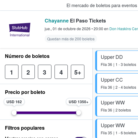
El mercado de boletos para eventos
Chayanne
El Paso Tickets
StubHub: donde los fans compra
jue., 01 de octubre de 2026
•
20:00
en
Don Haskins Cen
Quedan más de 200 boletos
Número de boletos
Upper DD
Fila
36
1 - 3 boletos
1
2
3
4
5+
Upper CC
Fila
36
2 - 4 boletos
Precio por boleto
USD 162
USD 1350
Upper WW
Fila
36
2 boletos
Upper WW
Filtros populares
Fila
35
1 - 6 boletos