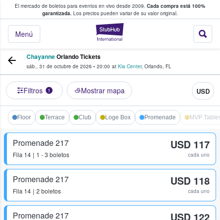
El mercado de boletos para eventos en vivo desde 2009.
Cada compra está 100%
 los fans compran y venden boletos
garantizada.
Los precios pueden variar de su valor original.
StubHub: donde l
Menú
Chayanne
Orlando Tickets
sáb., 31 de octubre de 2026
•
20:00
at
Kia Center
,
Orlando
,
FL
Filtros
Mostrar mapa
USD
1
Floor
Terrace
Club
Loge Box
Promenade
MVP Table
Promenade 217
USD 117
Fila
14
1 - 3 boletos
cada uno
Promenade 217
USD 118
Fila
14
2 boletos
cada uno
Promenade 217
USD 122