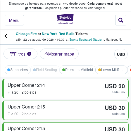
El mercado de boletos para eventos en vivo desde 2009.
Cada compra está 100%
 los fans compran y venden boletos
garantizada.
Los precios pueden variar de su valor original.
StubHub: donde l
Menú
Chicago Fire
at
New York Red Bulls
Tickets
sáb., 22 de agosto de 2026
•
19:30
at
Sports Illustrated Stadium
,
Harrison
,
NJ
Filtros
Mostrar mapa
USD
1
Supporters
Field Seating
Premium Midfield
Lower Midfield
Upper Corner 214
USD 30
Fila
20
2 boletos
cada uno
Upper Corner 215
USD 30
Fila
20
2 boletos
cada uno
Upper Corner 215
USD 30