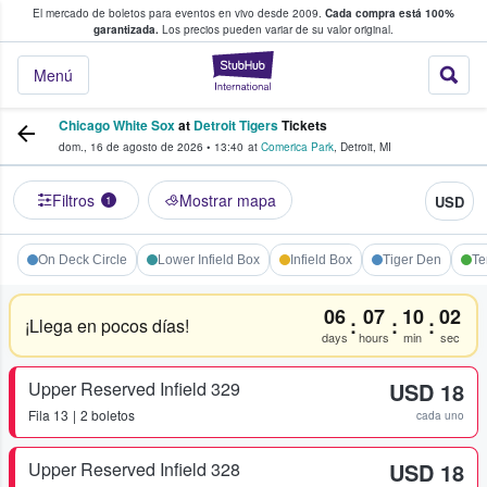
El mercado de boletos para eventos en vivo desde 2009.
Cada compra está 100%
 los fans compran y venden boletos
garantizada.
Los precios pueden variar de su valor original.
StubHub: donde l
Menú
Chicago White Sox
at
Detroit Tigers
Tickets
dom., 16 de agosto de 2026
•
13:40
at
Comerica Park
,
Detroit
,
MI
Filtros
Mostrar mapa
USD
1
On Deck Circle
Lower Infield Box
Infield Box
Tiger Den
Te
06
07
10
02
:
:
:
¡Llega en pocos días!
days
hours
min
sec
Upper Reserved Infield 329
USD 18
Fila
13
2 boletos
cada uno
Upper Reserved Infield 328
USD 18