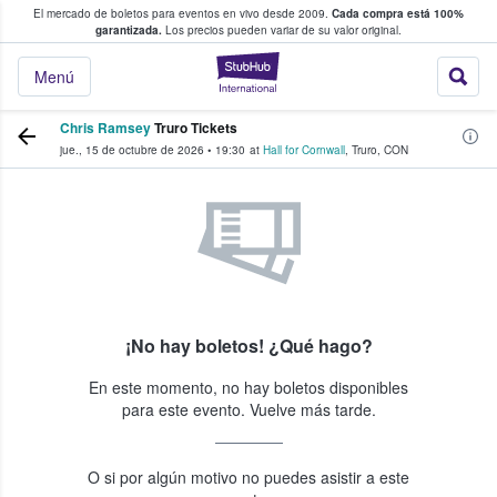
El mercado de boletos para eventos en vivo desde 2009.
Cada compra está 100%
 los fans compran y venden boletos
garantizada.
Los precios pueden variar de su valor original.
StubHub: donde l
Menú
Chris Ramsey
Truro Tickets
jue., 15 de octubre de 2026
•
19:30
at
Hall for Cornwall
,
Truro
,
CON
¡No hay boletos! ¿Qué hago?
En este momento, no hay boletos disponibles
para este evento. Vuelve más tarde.
O si por algún motivo no puedes asistir a este