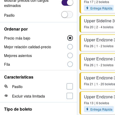
Mostrar precios con cargos
Fila
17
2 boletos
estimados
Entrega Rápida
Pasillo
Upper Sideline 
Fila
20
2 - 4 boletos
Ordenar por
Precio más bajo
Upper Endzone 
Fila
26
1 - 2 boletos
Mejor relación calidad-precio
Mejores asientos
Upper Endzone 
Fila
Fila
26
1 - 2 boletos
Características
Upper Endzone 
Fila
21
1 - 20 boleto
Pasillo
Excluir vista limitada
Upper Endzone 
Fila
13
6 boletos
Tipo de boleto
Entrega Rápida