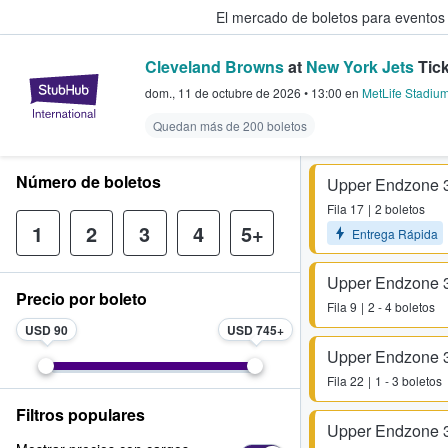
El mercado de boletos para eventos
Cleveland Browns
at
New York Jets
Tick
StubHub: donde los fans compra
dom., 11 de octubre de 2026
•
13:00
en
MetLife Stadiu
Quedan más de 200 boletos
Número de boletos
Upper Endzone 
Fila
17
2 boletos
1
2
3
4
5+
Entrega Rápida
Upper Endzone 
Precio por boleto
Fila
9
2 - 4 boletos
USD 90
USD 745
Upper Endzone 
Fila
22
1 - 3 boletos
Filtros populares
Upper Endzone 