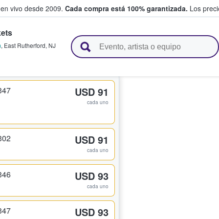
 en vivo desde 2009.
Cada compra está 100% garantizada.
Los precio
ets
n y venden boletos
m
,
East Rutherford
,
NJ
347
USD 91
cada uno
302
USD 91
cada uno
346
USD 93
cada uno
347
USD 93