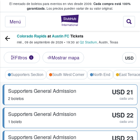
El mercado de boletos para eventos en vivo desde 2009.
Cada compra está 100%
 los fans compran y venden boletos
garantizada.
Los precios pueden variar de su valor original.
StubHub: donde l
Menú
Colorado Rapids
at
Austin FC
Tickets
mié., 09 de septiembre de 2026
•
19:30
at
Q2 Stadium
,
Austin
,
Texas
Filtros
Mostrar mapa
USD
1
Supporters Section
South West Corner
North End
East Terrac
Supporters General Admission
USD 21
2 boletos
cada uno
Supporters General Admission
USD 22
1 boleto
cada uno
Supporters General Admission
USD 23