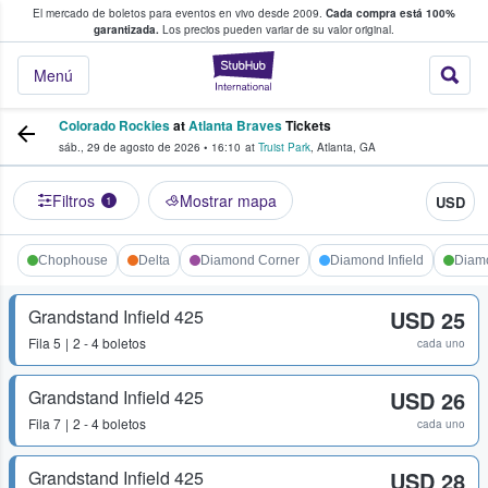
El mercado de boletos para eventos en vivo desde 2009.
Cada compra está 100%
 los fans compran y venden boletos
garantizada.
Los precios pueden variar de su valor original.
StubHub: donde l
Menú
Colorado Rockies
at
Atlanta Braves
Tickets
sáb., 29 de agosto de 2026
•
16:10
at
Truist Park
,
Atlanta
,
GA
Filtros
Mostrar mapa
USD
1
Chophouse
Delta
Diamond Corner
Diamond Infield
Diam
Grandstand Infield 425
USD 25
Fila
5
2 - 4 boletos
cada uno
Grandstand Infield 425
USD 26
Fila
7
2 - 4 boletos
cada uno
Grandstand Infield 425
USD 28