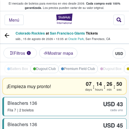
El mercado de boletos para eventos en vivo desde 2009.
Cada compra está 100%
 los fans compran y venden boletos
garantizada.
Los precios pueden variar de su valor original.
StubHub: donde l
Menú
Colorado Rockies
at
San Francisco Giants
Tickets
sáb., 15 de agosto de 2026
•
13:05
at
Oracle Park
,
San Francisco
,
CA
Filtros
Mostrar mapa
USD
1
Batters Box
Dugout Club
Premium Field Club
Dugout Box
07
14
26
50
:
:
:
¡Empieza muy pronto!
days
hours
min
sec
Bleachers 136
USD 43
Fila
7
2 boletos
cada uno
Bleachers 136
USD 45