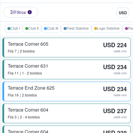
Filtros
USD
1
Club I
Club II
Club III
Field Sideline
Loge Sideline
Fie
Terrace Corner 605
USD 224
Fila
7
2 boletos
cada uno
Terrace Corner 631
USD 234
Fila
11
1 - 2 boletos
cada uno
Terrace End Zone 625
USD 234
Fila
16
2 boletos
cada uno
Terrace Corner 604
USD 237
Fila
3
2 - 4 boletos
cada uno
Terrace Corner 604
USD 238