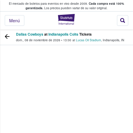
El mercado de boletos para eventos en vivo desde 2009.
Cada compra está 100%
 los fans compran y venden boletos
garantizada.
Los precios pueden variar de su valor original.
StubHub: donde l
Menú
Dallas Cowboys
at
Indianapolis Colts
Tickets
dom., 08 de noviembre de 2026
•
13:00
at
Lucas Oil Stadium
,
Indianapolis
,
IN