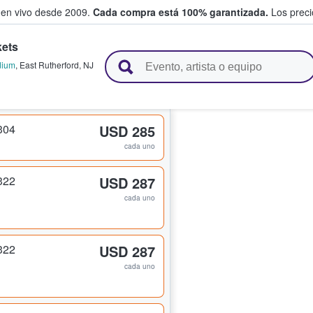
 en vivo desde 2009.
Cada compra está 100% garantizada.
Los precio
kets
n y venden boletos
dium
,
East Rutherford
,
NJ
304
USD 285
cada uno
322
USD 287
cada uno
322
USD 287
cada uno