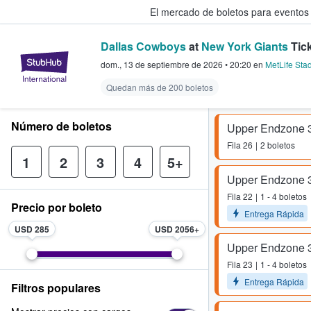
El mercado de boletos para eventos
Dallas Cowboys
at
New York Giants
Tic
StubHub: donde los fans compra
dom., 13 de septiembre de 2026
•
20:20
en
MetLife Sta
Quedan más de 200 boletos
Número de boletos
Upper Endzone 
Fila
26
2 boletos
1
2
3
4
5+
Upper Endzone 
Fila
22
1 - 4 boletos
Precio por boleto
Entrega Rápida
USD 285
USD 2056
Upper Endzone 
Fila
23
1 - 4 boletos
Entrega Rápida
Filtros populares