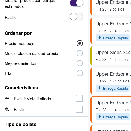
Mostrar precios con cargos
Upper Endzone 
estimados
Fila
25
2 boletos
Pasillo
Upper Endzone 
Fila
25
2 - 4 boletos
Ordenar por
Entrega Rápida
Precio más bajo
Upper Sides 344
Mejor relación calidad-precio
Fila
23
1 - 5 boletos
Mejores asientos
Fila
Upper Endzone 
Fila
22
1 - 4 boletos
Características
Entrega Rápida
Excluir vista limitada
Upper Endzone 
Pasillo
Fila
23
1 - 4 boletos
Entrega Rápida
Tipo de boleto