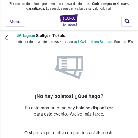
El mercado de boletos para eventos en vivo desde 2009.
Cada compra está 100%
 los fans compran y venden boletos
garantizada.
Los precios pueden variar de su valor original.
StubHub: donde l
Menú
dArtagnan
Stuttgart Tickets
sáb., 14 de noviembre de 2026
•
19:30
at
LKA/Longhorn Stuttgart
,
Stuttgart
,
BW
¡No hay boletos! ¿Qué hago?
En este momento, no hay boletos disponibles
para este evento. Vuelve más tarde.
O si por algún motivo no puedes asistir a este