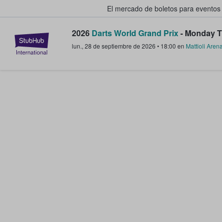
El mercado de boletos para eventos
2026
Darts World Grand Prix
- Monday T
StubHub: donde los fans compra
lun., 28 de septiembre de 2026
•
18:00
en
Mattioli Aren