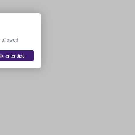
 allowed.
k, entendido