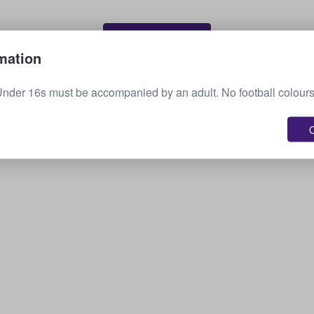
Vende tus boletos
mation
nder 16s must be accompanied by an adult. No football colours
O