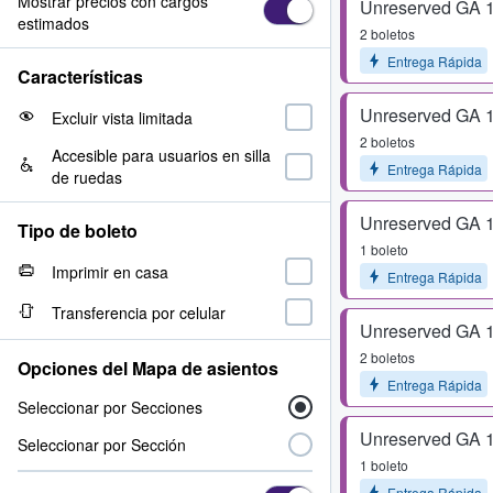
Mostrar precios con cargos
Unreserved GA 
estimados
2 boletos
Entrega Rápida
Características
Unreserved GA 
Excluir vista limitada
2 boletos
Accesible para usuarios en silla
Entrega Rápida
de ruedas
Unreserved GA 
Tipo de boleto
1 boleto
Imprimir en casa
Entrega Rápida
Transferencia por celular
Unreserved GA 
2 boletos
Opciones del Mapa de asientos
Entrega Rápida
Seleccionar por Secciones
Unreserved GA 
Seleccionar por Sección
1 boleto
Entrega Rápida