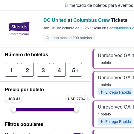
El mercado de boletos para eventos
DC United
at
Columbus Crew
Tickets
StubHub: donde los fans compra
sáb., 31 de octubre de 2026
•
14:00
en
ScottsMiracle-Gr
Quedan más de 200 boletos
Número de boletos
Unreserved GA 
1 boleto
1
2
3
4
5+
Unreserved GA 
1 boleto
Precio por boleto
Entrega Rápida
USD 41
USD 270
Unreserved GA 
1 boleto
Entrega Rápida
Filtros populares