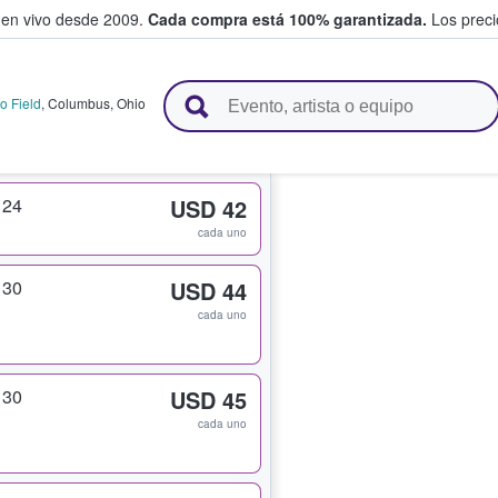
 en vivo desde 2009.
Cada compra está 100% garantizada.
Los precio
n y venden boletos
o Field
,
Columbus
,
Ohio
124
USD 42
cada uno
130
USD 44
cada uno
130
USD 45
cada uno