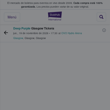
El mercado de boletos para eventos en vivo desde 2009.
Cada compra está 100%
 los fans compran y venden boletos
garantizada.
Los precios pueden variar de su valor original.
StubHub: donde l
Menú
Deep Purple
Glasgow Tickets
jue., 19 de noviembre de 2026
•
17:30
at
OVO Hydro Arena
Glasgow
,
Glasgow
,
Glasgow