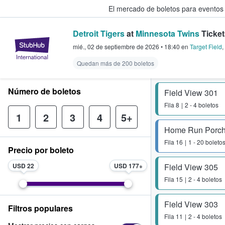
El mercado de boletos para eventos
Detroit Tigers
at
Minnesota Twins
Ticket
StubHub: donde los fans compra
mié., 02 de septiembre de 2026
•
18:40
en
Target Field
,
Quedan más de 200 boletos
Número de boletos
Field View 301
Fila
8
2 - 4 boletos
1
2
3
4
5+
Home Run Porch
Fila
16
1 - 20 boleto
Precio por boleto
USD 22
USD 177
Field View 305
Fila
15
2 - 4 boletos
Field View 303
Filtros populares
Fila
11
2 - 4 boletos