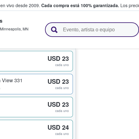
 en vivo desde 2009.
Cada compra está 100% garantizada.
Los precio
s
n y venden boletos
Minneapolis
,
MN
USD 23
cada uno
 View 331
USD 23
s
cada uno
USD 23
cada uno
USD 24
cada uno