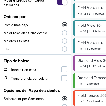
Mostrar precios con cargos
estimados
Field View 304
Fila
12
2 - 4 boletos
Ordenar por
Precio más bajo
Field View 304
Fila
10
2 - 4 boletos
Mejor relación calidad-precio
Mejores asientos
Field View 304
Fila
11
2 boletos
Fila
Diamond View 3
Tipo de boleto
Fila
14
1 - 12 boleto
Imprimir en casa
Diamond Terrace
Transferencia por celular
Fila
1
2 boletos
Opciones del Mapa de asientos
Field Terrace 20
Seleccionar por Secciones
Fila
3
2 - 4 boletos