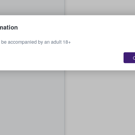
mation
 be accompanied by an adult 18+
O