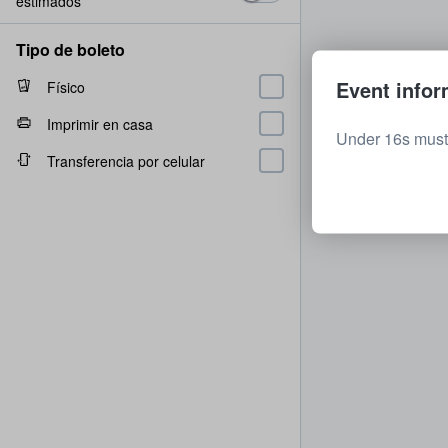
estimados
Tipo de boleto
Event infor
Físico
Imprimir en casa
Under 16s must
Transferencia por celular