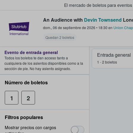
El mercado de boletos para eventos
An Audience with
Devin Townsend
Lond
StubHub: donde los fans compra
dom., 06 de septiembre de 2026
•
18:30
en
Union Chap
Quedan 2 boletos
Evento de entrada general
Entrada general
Todos los boletos te dan acceso tanto a
1 - 2 boletos
cualquiera de los asientos disponibles como a la
sección de pie. No hay asiento asignado.
Número de boletos
1
2
Filtros populares
Mostrar precios con cargos