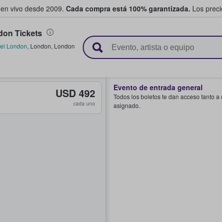
 en vivo desde 2009.
Cada compra está 100% garantizada.
Los precio
on Tickets
n y venden boletos
el London
,
London
,
London
Evento de entrada general
USD 492
Todos los boletos te dan acceso tanto a
cada uno
asignado.