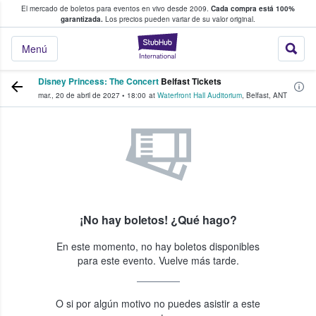
El mercado de boletos para eventos en vivo desde 2009.
Cada compra está 100%
 los fans compran y venden boletos
garantizada.
Los precios pueden variar de su valor original.
StubHub: donde l
Menú
Disney Princess: The Concert
Belfast Tickets
mar., 20 de abril de 2027
•
18:00
at
Waterfront Hall Auditorium
,
Belfast
,
ANT
¡No hay boletos! ¿Qué hago?
En este momento, no hay boletos disponibles
para este evento. Vuelve más tarde.
O si por algún motivo no puedes asistir a este