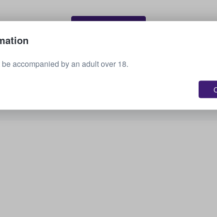
Vende tus boletos
mation
 be accompanied by an adult over 18.
Consulta todos los próximos eventos
O
¿Te interesan otras opciones? Echa un vistazo a
lo que tenemos disponible.