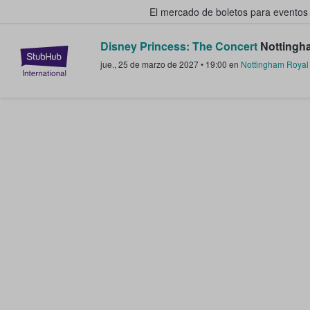
El mercado de boletos para eventos
Disney Princess: The Concert
Nottingha
StubHub: donde los fans compra
jue., 25 de marzo de 2027
•
19:00
en
Nottingham Royal 