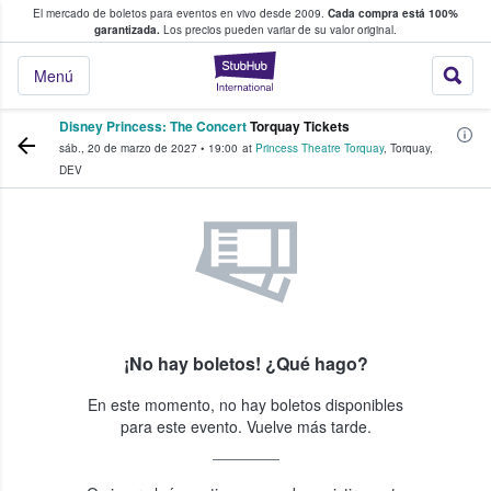
El mercado de boletos para eventos en vivo desde 2009.
Cada compra está 100%
 los fans compran y venden boletos
garantizada.
Los precios pueden variar de su valor original.
StubHub: donde l
Menú
Disney Princess: The Concert
Torquay Tickets
sáb., 20 de marzo de 2027
•
19:00
at
Princess Theatre Torquay
,
Torquay
,
DEV
¡No hay boletos! ¿Qué hago?
En este momento, no hay boletos disponibles
para este evento. Vuelve más tarde.