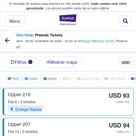
El mercado de boletos para eventos en vivo desde 2009.
Cada compra está 100%
 los fans compran y venden boletos
garantizada.
Los precios pueden variar de su valor original.
StubHub: donde l
Menú
Don Omar
Phoenix Tickets
dom., 08 de noviembre de 2026
•
20:00
at
Mortgage Matchup Center
,
Phoenix
,
AZ
Filtros
Mostrar mapa
USD
1
Floor
Lower
Upper
Box
Lexus Club
Party Suite
S
Upper 216
USD 93
Fila
6
2 boletos
cada uno
Entrega Rápida
Upper 207
USD 94
Fila
14
2 boletos
cada uno