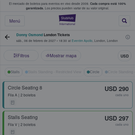
El mercado de boletos para eventos en vivo desde 2009.
Cada compra está 100%
 los fans compran y venden boletos
garantizada.
Los precios pueden variar de su valor original.
StubHub: donde l
Menú
Donny Osmond
London Tickets
sáb., 06 de febrero de 2027
•
18:30
at
Eventim Apollo
,
London
,
London
Filtros
Mostrar mapa
USD
Stalls
Stalls Standing - Restricted View
Circle
Circle Standing 
Circle Seating 8
USD 290
Fila
A
2 boletos
cada uno
Stalls Seating
USD 297
Fila
V
2 boletos
cada uno