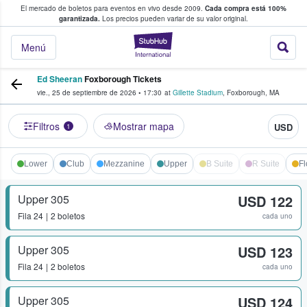
El mercado de boletos para eventos en vivo desde 2009.
Cada compra está 100%
 los fans compran y venden boletos
garantizada.
Los precios pueden variar de su valor original.
StubHub: donde l
Menú
Ed Sheeran
Foxborough Tickets
vie., 25 de septiembre de 2026
•
17:30
at
Gillette Stadium
,
Foxborough
,
MA
Filtros
Mostrar mapa
USD
1
Lower
Club
Mezzanine
Upper
B Suite
R Suite
Fl
Upper 305
USD 122
Fila
24
2 boletos
cada uno
Upper 305
USD 123
Fila
24
2 boletos
cada uno
Upper 305
USD 124