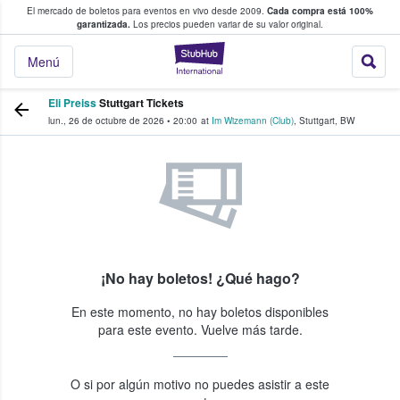
El mercado de boletos para eventos en vivo desde 2009.
Cada compra está 100%
 los fans compran y venden boletos
garantizada.
Los precios pueden variar de su valor original.
StubHub: donde l
Menú
Eli Preiss
Stuttgart Tickets
lun., 26 de octubre de 2026
•
20:00
at
Im Wizemann (Club)
,
Stuttgart
,
BW
¡No hay boletos! ¿Qué hago?
En este momento, no hay boletos disponibles
para este evento. Vuelve más tarde.
O si por algún motivo no puedes asistir a este