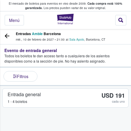
El mercado de boletos para eventos en vivo desde 2009.
Cada compra está 100%
 los fans compran y venden boletos
garantizada.
Los precios pueden variar de su valor original.
StubHub: donde l
Menú
Entradas
Amble
Barcelona
mié., 10 de febrero de 2027
•
21:00
at
Sala Apolo
,
Barcelona
,
CT
Evento de entrada general
Todos los boletos te dan acceso tanto a cualquiera de los asientos
disponibles como a la sección de pie. No hay asiento asignado.
Filtros
Entrada general
USD 191
1 - 4 boletos
cada uno