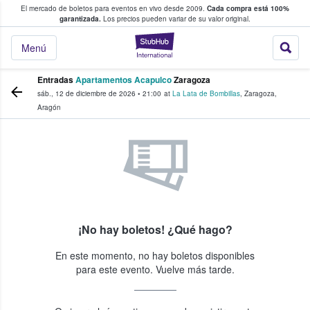
El mercado de boletos para eventos en vivo desde 2009.
Cada compra está 100%
 los fans compran y venden boletos
garantizada.
Los precios pueden variar de su valor original.
StubHub: donde l
Menú
Entradas
Apartamentos Acapulco
Zaragoza
sáb., 12 de diciembre de 2026
•
21:00
at
La Lata de Bombillas
,
Zaragoza
,
Aragón
¡No hay boletos! ¿Qué hago?
En este momento, no hay boletos disponibles
para este evento. Vuelve más tarde.