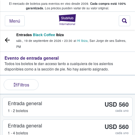
El mercado de boletos para eventos en vivo desde 2009.
Cada compra está 100%
 los fans compran y venden boletos
garantizada.
Los precios pueden variar de su valor original.
StubHub: donde l
Menú
Entradas
Black Coffee
Ibiza
sáb., 19 de septiembre de 2026
•
23:30
at
Hï Ibiza
,
San Jorge de ses Salines
,
PM
Evento de entrada general
Todos los boletos te dan acceso tanto a cualquiera de los asientos
disponibles como a la sección de pie. No hay asiento asignado.
Filtros
Entrada general
USD 560
1 - 2 boletos
cada uno
Entrada general
USD 560
1 - 4 boletos
cada uno