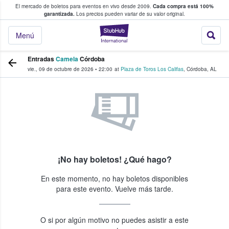
El mercado de boletos para eventos en vivo desde 2009.
Cada compra está 100%
 los fans compran y venden boletos
garantizada.
Los precios pueden variar de su valor original.
StubHub: donde l
Menú
Entradas
Camela
Córdoba
vie., 09 de octubre de 2026
•
22:00
at
Plaza de Toros Los Califas
,
Córdoba
,
AL
¡No hay boletos! ¿Qué hago?
En este momento, no hay boletos disponibles
para este evento. Vuelve más tarde.
O si por algún motivo no puedes asistir a este