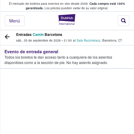
El mercado de boletos para eventos en vivo desde 2009.
Cada compra está 100%
 los fans compran y venden boletos
garantizada.
Los precios pueden variar de su valor original.
StubHub: donde l
Menú
Entradas
Camin
Barcelona
sáb., 05 de septiembre de 2026
•
21:00
at
Sala Razzmatazz
,
Barcelona
,
CT
Evento de entrada general
Todos los boletos te dan acceso tanto a cualquiera de los asientos
disponibles como a la sección de pie. No hay asiento asignado.