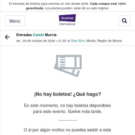
El mercado de boletos para eventos en vivo desde 2009.
Cada compra está 100%
 los fans compran y venden boletos
garantizada.
Los precios pueden variar de su valor original.
StubHub: donde l
Menú
Entradas
Camin
Murcia
vie., 09 de octubre de 2026
•
21:00
at
Sala Rem
,
Murcia
,
Región de Murcia
¡No hay boletos! ¿Qué hago?
En este momento, no hay boletos disponibles
para este evento. Vuelve más tarde.
O si por algún motivo no puedes asistir a este