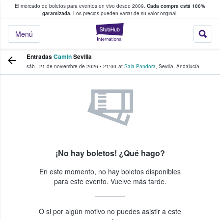
El mercado de boletos para eventos en vivo desde 2009.
Cada compra está 100%
 los fans compran y venden boletos
garantizada.
Los precios pueden variar de su valor original.
StubHub: donde l
Menú
Entradas
Camin
Sevilla
sáb., 21 de noviembre de 2026
•
21:00
at
Sala Pandora
,
Sevilla
,
Andalucía
¡No hay boletos! ¿Qué hago?
En este momento, no hay boletos disponibles
para este evento. Vuelve más tarde.
O si por algún motivo no puedes asistir a este