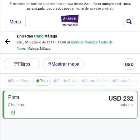
El mercado de boletos para eventos en vivo desde 2009.
Cada compra está 100%
 los fans compran y venden boletos
garantizada.
Los precios pueden variar de su valor original.
StubHub: donde l
Menú
Entradas
Cano
Málaga
sáb., 05 de junio de 2027
•
21:00
at
Auditorio Municipal Cortijo de
Torres
,
Málaga
,
Málaga
Filtros
Mostrar mapa
USD
Front Stage
Pista
Grada Baja
Grada Media
Grada Alta
Pista
USD 232
2 boletos
cada uno