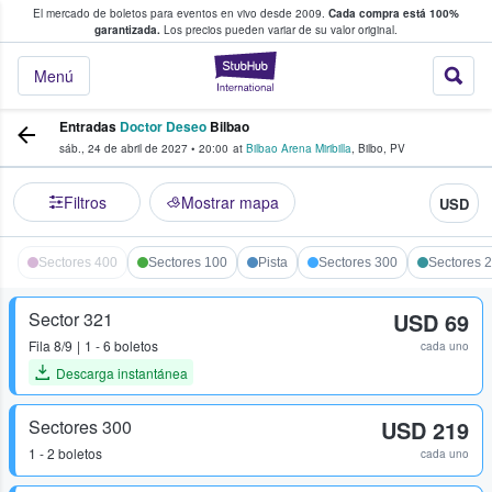
El mercado de boletos para eventos en vivo desde 2009.
Cada compra está 100%
 los fans compran y venden boletos
garantizada.
Los precios pueden variar de su valor original.
StubHub: donde l
Menú
Entradas
Doctor Deseo
Bilbao
sáb., 24 de abril de 2027
•
20:00
at
Bilbao Arena Miribilla
,
Bilbo
,
PV
Filtros
Mostrar mapa
USD
Sectores 400
Sectores 100
Pista
Sectores 300
Sectores 
Sector 321
USD 69
Fila
8/9
1 - 6 boletos
cada uno
Descarga instantánea
Sectores 300
USD 219
1 - 2 boletos
cada uno