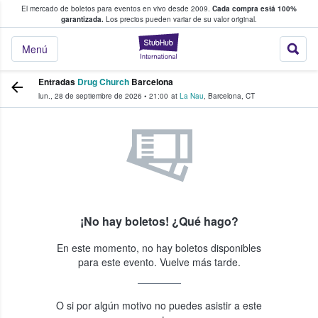
El mercado de boletos para eventos en vivo desde 2009.
Cada compra está 100%
 los fans compran y venden boletos
garantizada.
Los precios pueden variar de su valor original.
StubHub: donde l
Menú
Entradas
Drug Church
Barcelona
lun., 28 de septiembre de 2026
•
21:00
at
La Nau
,
Barcelona
,
CT
¡No hay boletos! ¿Qué hago?
En este momento, no hay boletos disponibles
para este evento. Vuelve más tarde.
O si por algún motivo no puedes asistir a este