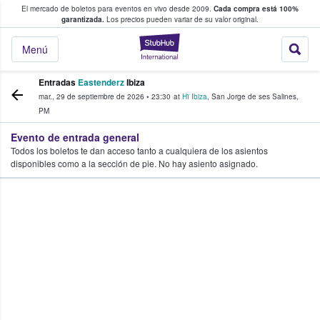
El mercado de boletos para eventos en vivo desde 2009.
Cada compra está 100%
 los fans compran y venden boletos
garantizada.
Los precios pueden variar de su valor original.
StubHub: donde l
Menú
Entradas
Eastenderz
Ibiza
mar., 29 de septiembre de 2026
•
23:30
at
Hï Ibiza
,
San Jorge de ses Salines
,
PM
Evento de entrada general
Todos los boletos te dan acceso tanto a cualquiera de los asientos
disponibles como a la sección de pie. No hay asiento asignado.