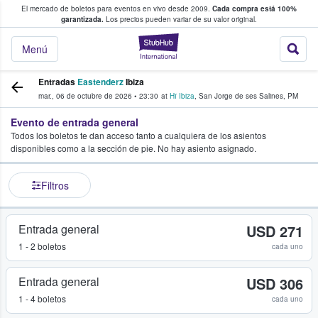
El mercado de boletos para eventos en vivo desde 2009.
Cada compra está 100%
 los fans compran y venden boletos
garantizada.
Los precios pueden variar de su valor original.
StubHub: donde l
Menú
Entradas
Eastenderz
Ibiza
mar., 06 de octubre de 2026
•
23:30
at
Hï Ibiza
,
San Jorge de ses Salines
,
PM
Evento de entrada general
Todos los boletos te dan acceso tanto a cualquiera de los asientos
disponibles como a la sección de pie. No hay asiento asignado.
Filtros
Entrada general
USD 271
1 - 2 boletos
cada uno
Entrada general
USD 306
1 - 4 boletos
cada uno