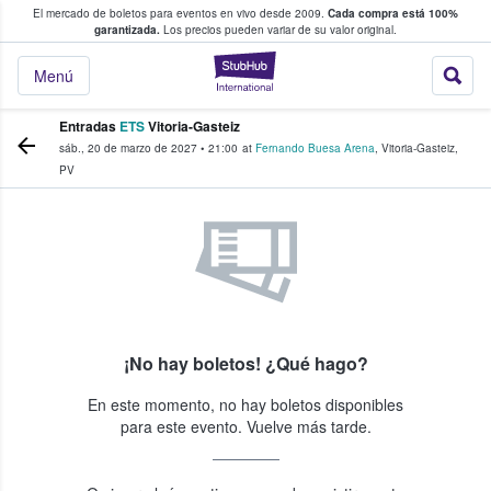
El mercado de boletos para eventos en vivo desde 2009.
Cada compra está 100%
 los fans compran y venden boletos
garantizada.
Los precios pueden variar de su valor original.
StubHub: donde l
Menú
Entradas
ETS
Vitoria-Gasteiz
sáb., 20 de marzo de 2027
•
21:00
at
Fernando Buesa Arena
,
Vitoria-Gasteiz
,
PV
¡No hay boletos! ¿Qué hago?
En este momento, no hay boletos disponibles
para este evento. Vuelve más tarde.