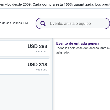
 en vivo desde 2009.
Cada compra está 100% garantizada.
Los precio
n y venden boletos
e de ses Salines
,
PM
Evento de entrada general
USD 283
Todos los boletos te dan acceso tanto a
cada uno
asignado.
USD 318
cada uno