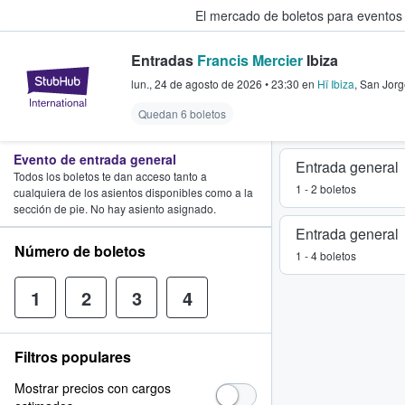
El mercado de boletos para eventos
Entradas
Francis Mercier
Ibiza
StubHub: donde los fans compra
lun., 24 de agosto de 2026
•
23:30
en
Hï Ibiza
,
San Jorg
Quedan 6 boletos
Evento de entrada general
Entrada general
Todos los boletos te dan acceso tanto a
1 - 2 boletos
cualquiera de los asientos disponibles como a la
sección de pie. No hay asiento asignado.
Entrada general
Número de boletos
1 - 4 boletos
1
2
3
4
Filtros populares
Mostrar precios con cargos