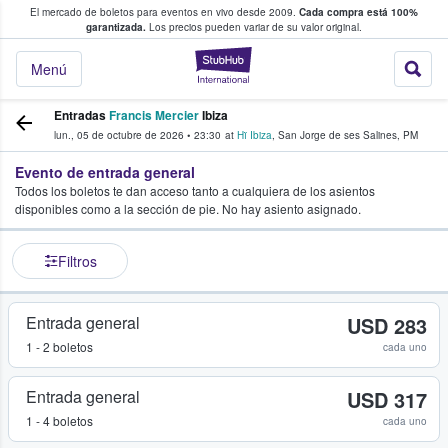
El mercado de boletos para eventos en vivo desde 2009.
Cada compra está 100%
 los fans compran y venden boletos
garantizada.
Los precios pueden variar de su valor original.
StubHub: donde l
Menú
Entradas
Francis Mercier
Ibiza
lun., 05 de octubre de 2026
•
23:30
at
Hï Ibiza
,
San Jorge de ses Salines
,
PM
Evento de entrada general
Todos los boletos te dan acceso tanto a cualquiera de los asientos
disponibles como a la sección de pie. No hay asiento asignado.
Filtros
Entrada general
USD 283
1 - 2 boletos
cada uno
Entrada general
USD 317
1 - 4 boletos
cada uno