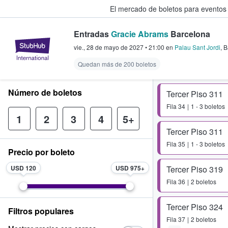
El mercado de boletos para eventos
Entradas
Gracie Abrams
Barcelona
StubHub: donde los fans compra
vie., 28 de mayo de 2027
•
21:00
en
Palau Sant Jordi
,
B
Quedan más de 200 boletos
Número de boletos
Tercer Piso 311
Fila
34
1 - 3 boletos
1
2
3
4
5+
Tercer Piso 311
Fila
35
1 - 3 boletos
Precio por boleto
USD 120
USD 975
Tercer Piso 319
Fila
36
2 boletos
Tercer Piso 324
Filtros populares
Fila
37
2 boletos