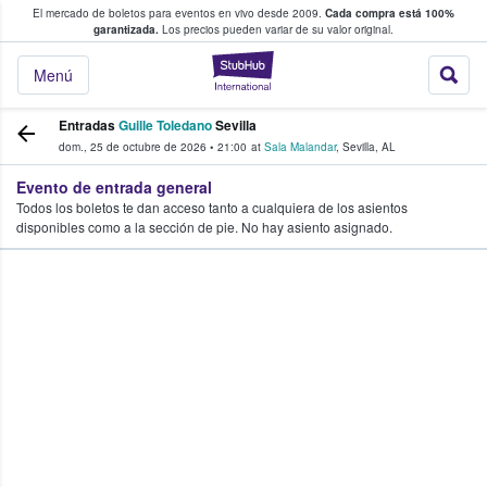
El mercado de boletos para eventos en vivo desde 2009.
Cada compra está 100%
 los fans compran y venden boletos
garantizada.
Los precios pueden variar de su valor original.
StubHub: donde l
Menú
Entradas
Guille Toledano
Sevilla
dom., 25 de octubre de 2026
•
21:00
at
Sala Malandar
,
Sevilla
,
AL
Evento de entrada general
Todos los boletos te dan acceso tanto a cualquiera de los asientos
disponibles como a la sección de pie. No hay asiento asignado.