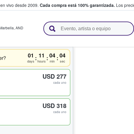
 en vivo desde 2009.
Cada compra está 100% garantizada.
Los precio
n y venden boletos
Marbella
,
AND
01
11
04
03
:
:
:
er?
days
hours
min
sec
USD 277
cada uno
USD 318
cada uno