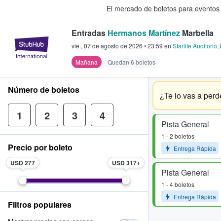
El mercado de boletos para eventos
Entradas
Hermanos Martínez
Marbella
StubHub: donde los fans compra
vie., 07 de agosto de 2026
•
23:59
en
Starlite Auditorio
,
Mañana
Quedan 6 boletos
Número de boletos
¿Te lo vas a perd
1
2
3
4
Pista General
1 - 2 boletos
Precio por boleto
Entrega Rápida
USD 277
USD 317
Pista General
1 - 4 boletos
Entrega Rápida
Filtros populares