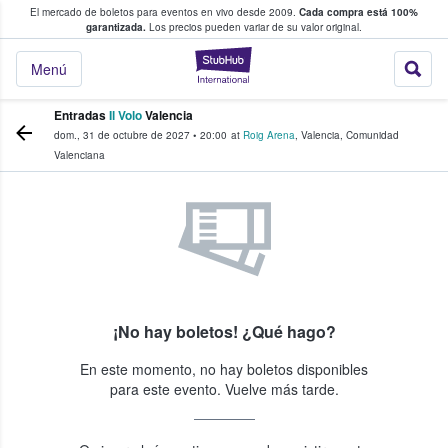
El mercado de boletos para eventos en vivo desde 2009.
Cada compra está 100%
 los fans compran y venden boletos
garantizada.
Los precios pueden variar de su valor original.
StubHub: donde l
Menú
Entradas
Il Volo
Valencia
dom., 31 de octubre de 2027
•
20:00
at
Roig Arena
,
Valencia
,
Comunidad
Valenciana
¡No hay boletos! ¿Qué hago?
En este momento, no hay boletos disponibles
para este evento. Vuelve más tarde.