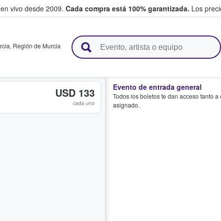
 en vivo desde 2009.
Cada compra está 100% garantizada.
Los precio
n y venden boletos
rcia
,
Región de Murcia
Evento de entrada general
USD 133
Todos los boletos te dan acceso tanto a
cada uno
asignado.