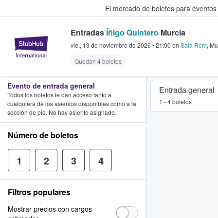
El mercado de boletos para eventos
Entradas
Íñigo Quintero
Murcia
StubHub: donde los fans compra
vie., 13 de noviembre de 2026
•
21:00
en
Sala Rem
,
Mu
Quedan 4 boletos
Evento de entrada general
Entrada general
Todos los boletos te dan acceso tanto a
1 - 4 boletos
cualquiera de los asientos disponibles como a la
sección de pie. No hay asiento asignado.
Número de boletos
1
2
3
4
Filtros populares
Mostrar precios con cargos