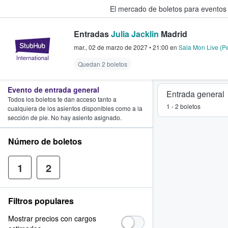
El mercado de boletos para eventos
Entradas
Julia Jacklin
Madrid
StubHub: donde los fans compra
mar., 02 de marzo de 2027
•
21:00
en
Sala Mon Live (P
Quedan 2 boletos
Evento de entrada general
Entrada general
Todos los boletos te dan acceso tanto a
1 - 2 boletos
cualquiera de los asientos disponibles como a la
sección de pie. No hay asiento asignado.
Número de boletos
1
2
Filtros populares
Mostrar precios con cargos