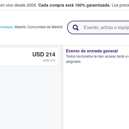
 en vivo desde 2009.
Cada compra está 100% garantizada.
Los precio
n y venden boletos
enelope)
,
Madrid
,
Comunidad de Madrid
Evento de entrada general
USD 214
Todos los boletos te dan acceso tanto a
cada uno
asignado.