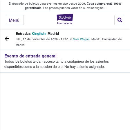
El mercado de boletos para eventos en vivo desde 2009.
Cada compra está 100%
 los fans compran y venden boletos
garantizada.
Los precios pueden variar de su valor original.
StubHub: donde l
Menú
Entradas
Kingfishr
Madrid
mié., 25 de noviembre de 2026
•
21:00
at
Sala Wagon
,
Madrid
,
Comunidad de
Madrid
Evento de entrada general
Todos los boletos te dan acceso tanto a cualquiera de los asientos
disponibles como a la sección de pie. No hay asiento asignado.