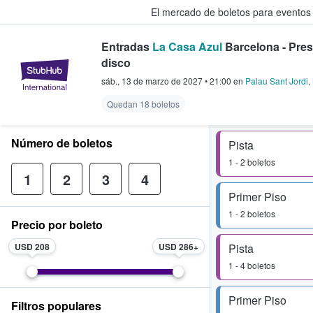
El mercado de boletos para eventos
Entradas
La Casa Azul
Barcelona - Pre
disco
StubHub: donde los fans compra
sáb., 13 de marzo de 2027
•
21:00
en
Palau Sant Jordi
,
Quedan 18 boletos
Número de boletos
Pista
1 - 2 boletos
1
2
3
4
Primer Piso
1 - 2 boletos
Precio por boleto
USD 208
USD 286
Pista
1 - 4 boletos
Primer Piso
Filtros populares