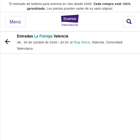
El mercado de boletos para eventos en vivo desde 2009.
Cada compra está 100%
 los fans compran y venden boletos
garantizada.
Los precios pueden variar de su valor original.
StubHub: donde l
Menú
Entradas
La Fúmiga
Valencia
vie., 30 de octubre de 2026
•
20:00
at
Roig Arena
,
Valencia
,
Comunidad
Valenciana